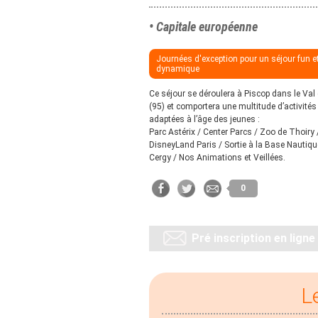
• Capitale européenne
Journées d'exception pour un séjour fun e
dynamique
Ce séjour se déroulera à Piscop dans le Val
(95) et comportera une multitude d’activités
adaptées à l’âge des jeunes :
Parc Astérix / Center Parcs / Zoo de Thoiry 
DisneyLand Paris / Sortie à la Base Nautiqu
Cergy / Nos Animations et Veillées.
0
Pré inscription en ligne
L