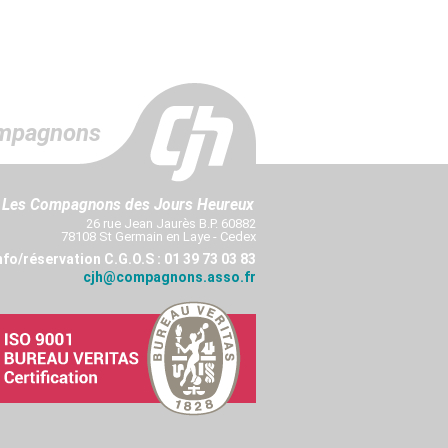
mpagnons
Les Compagnons des Jours Heureux
26 rue Jean Jaurès B.P. 60882
78108 St Germain en Laye - Cedex
nfo/réservation C.G.O.S : 01 39 73 03 83
cjh@compagnons.asso.fr