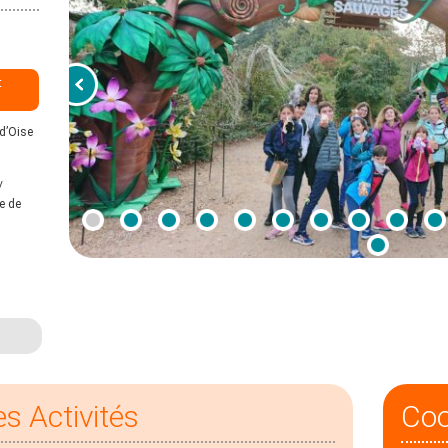
t
 d’Oise
/
e de
es Activités
Co