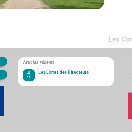
Les Co
Articles récents
4
Les Listes des Directeurs
I
dé.