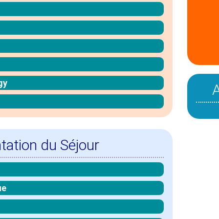
gy
tation du Séjour
ue