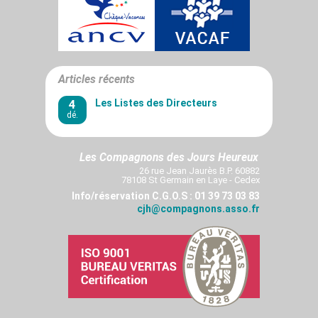
Articles récents
4
Les Listes des Directeurs
dé.
Les Compagnons des Jours Heureux
26 rue Jean Jaurès B.P. 60882
78108 St Germain en Laye - Cedex
Info/réservation C.G.O.S : 01 39 73 03 83
cjh@compagnons.asso.fr