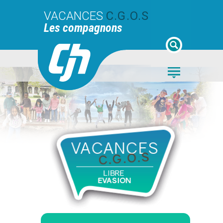
VACANCES
C.G.O.S
Les compagnons