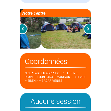
Notre centre
Coordonnées
“ESCAPADE EN ADRIATIQUE” : TURIN –
RIMINI – LJUBLJANA – MARIBOR – PLITVICE
– SIBENIK – ZADAR VENISE
Aucune session