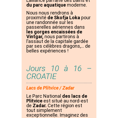
L’alliance parfaite des bains et
du parc aquatique
moderne.
Nous nous rendrons à
proximité
de Skofja Loka
pour
une randonnée sur les
passerelles aériennes dans
les gorges encaissées de
Vintgar,
nous partirons à
l’assaut de la capitale gardée
par ses célèbres dragons,… de
belles expériences !
Jours 10 à 16 –
CROATIE
Lacs de Plitvice / Zadar
Le Parc National
des lacs de
Plitvice
est situé au nord-est
de
Zadar.
Cette région est
tout simplement
exceptionnelle. Imaginez des