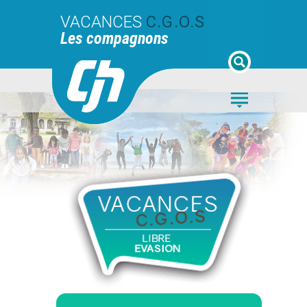
VACANCES
C.G.O.S
Les compagnons