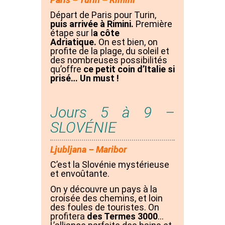
Départ de Paris pour Turin,
puis arrivée à Rimini.
Première
étape sur l
a côte
Adriatique.
On est bien, on
profite de la plage, du soleil et
des nombreuses possibilités
qu’offre
ce petit coin d’Italie si
prisé… Un must !
Jours 5 à 9 –
SLOVÉNIE
Ljubljana – Maribor
C’est la Slovénie mystérieuse
et envoûtante.
On y découvre un pays à la
croisée des chemins, et loin
des foules de touristes. On
profitera
des Termes 3000
…