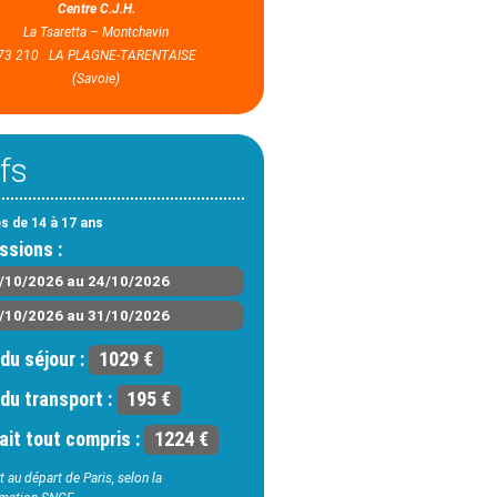
Centre C.J.H.
La Tsaretta – Montchavin
73 210 LA PLAGNE-TARENTAISE
(Savoie)
ifs
es de 14 à 17 ans
ssions :
/10/2026 au 24/10/2026
/10/2026 au 31/10/2026
 du séjour :
1029 €
 du transport :
195 €
ait tout compris :
1224 €
 au départ de Paris, selon la