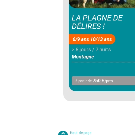
LA PLAGNE DE
DÉLIRES !
6/9 ans 10/13 ans
> 8 jours / 7 nuits
Montagne
750 €
à partir de
/pers.
Haut de page