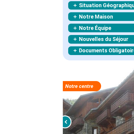
Situation Géographiq
Notre Maison
Notre Équipe
Nouvelles du Séjour
Documents Obligatoir
Notre centre