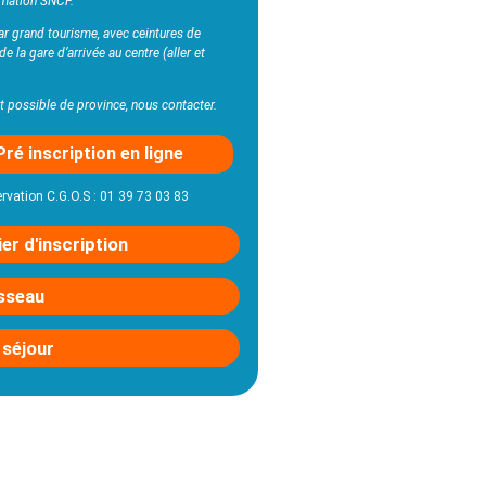
mation SNCF.
ar grand tourisme, avec ceintures de
 de la gare d’arrivée au centre (aller et
t possible de province, nous contacter.
Pré inscription en ligne
ervation C.G.O.S : 01 39 73 03 83
er d'inscription
sseau
 séjour