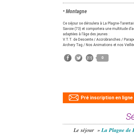
• Montagne
Ce séjour se déroulera à La Plagne-Tarentai
Savoie (73) et comportera une multitude d’ac
adaptées à l’âge des jeunes :
V.T.T. de Descente / Accrobranches / Parap
Archery Tag / Nos Animations et nos Veillé
0
Pré inscription en ligne
Sé
Le séjour »
La Plagne de D