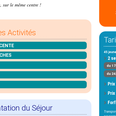
, sur le même centre !
es Activités
Tar
ESCENTE
45 jeun
NCHES
2 se
du 17
du 24
Prix
Prix
Forf
tation du Séjour
Transport