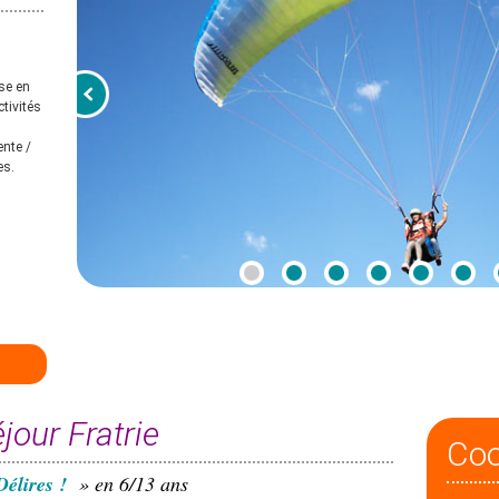
se en
tivités
ente /
es.
jour Fratrie
Co
élires !
» en 6/13 ans