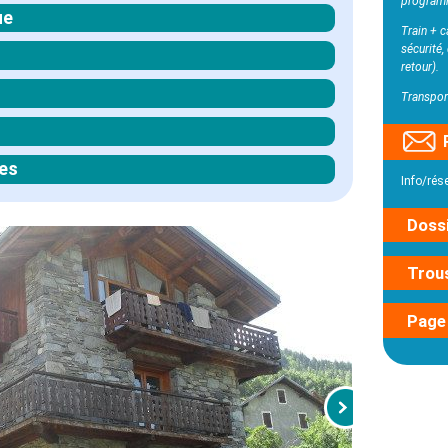
program
ue
Train + c
sécurité,
retour).
Transpor
es
Info/rés
Dossi
Trou
Page