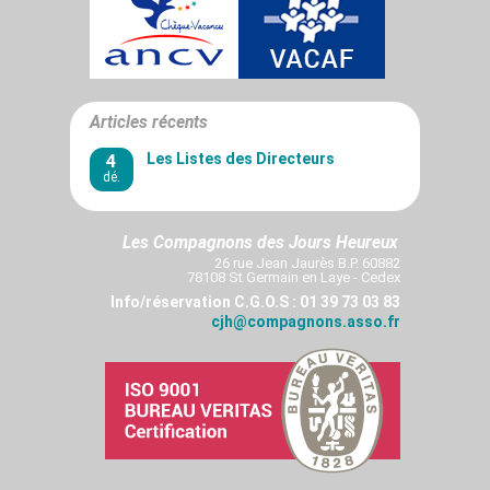
Articles récents
4
Les Listes des Directeurs
dé.
Les Compagnons des Jours Heureux
26 rue Jean Jaurès B.P. 60882
78108 St Germain en Laye - Cedex
Info/réservation C.G.O.S : 01 39 73 03 83
cjh@compagnons.asso.fr