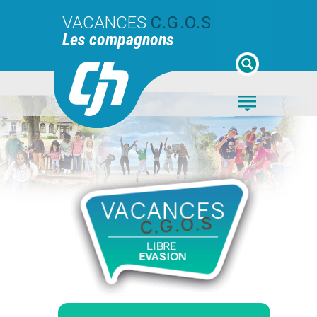
VACANCES
C.G.O.S
Les compagnons