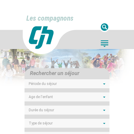
Les compagnons
Rechercher un séjour
Période du séjour
Age de l'enfant
Durée du séjour
Type de séjour