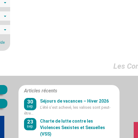
ide
Les Co
Articles récents
30
Séjours de vacances – Hiver 2026
sep.
L’été s’est achevé, les valises sont peut-
être…
23
Charte de lutte contre les
sep.
Violences Sexistes et Sexuelles
(VSS)