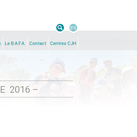
s
Le B.A.F.A.
Contact
Centres CJH
ETE 2016 –