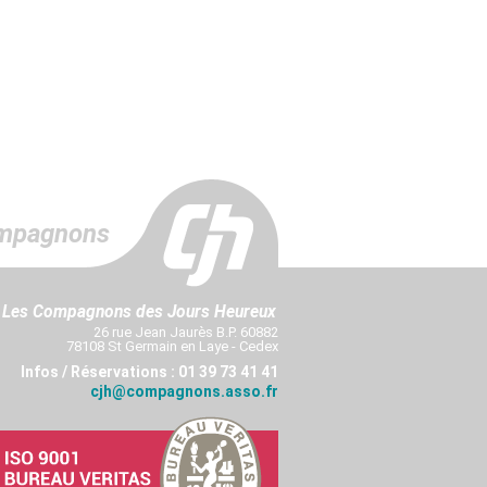
mpagnons
Les Compagnons des Jours Heureux
26 rue Jean Jaurès B.P. 60882
78108 St Germain en Laye - Cedex
Infos / Réservations : 01 39 73 41 41
cjh@compagnons.asso.fr