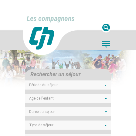
Les compagnons
Rechercher un séjour
Période du séjour
Age de l'enfant
Durée du séjour
Type de séjour