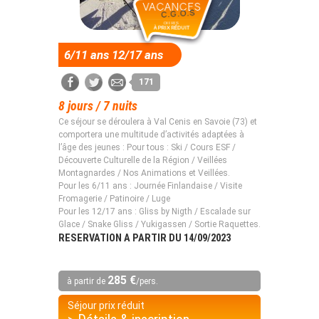
6/11 ans 12/17 ans
171
8 jours / 7 nuits
Ce séjour se déroulera à Val Cenis en Savoie (73) et
comportera une multitude d’activités adaptées à
l’âge des jeunes : Pour tous : Ski / Cours ESF /
Découverte Culturelle de la Région / Veillées
Montagnardes / Nos Animations et Veillées.
Pour les 6/11 ans : Journée Finlandaise / Visite
Fromagerie / Patinoire / Luge
Pour les 12/17 ans : Gliss by Nigth / Escalade sur
Glace / Snake Gliss / Yukigassen / Sortie Raquettes.
RESERVATION A PARTIR DU 14/09/2023
285 €
à partir de
/pers.
Séjour prix réduit