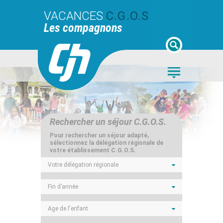
VACANCES
C.G.O.S
Les compagnons
Rechercher un séjour C.G.O.S.
Pour rechercher un séjour adapté,
sélectionnez la délégation régionale de
votre établissement C.G.O.S.
Votre délégation régionale
Fin d’année
Age de l'enfant