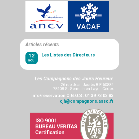
Articles récents
12
Les Listes des Directeurs
aou.
Les Compagnons des Jours Heureux
26 rue Jean Jaurès B.P. 60882
78108 St Germain en Laye - Cedex
Info/réservation C.G.O.S : 01 39 73 03 83
cjh@compagnons.asso.fr