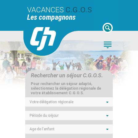
VACANCES
C.G.O.S
Les compagnons
Rechercher un séjour C.G.O.S.
Pour rechercher un séjour adapté,
sélectionnez la délégation régionale de
votre établissement C.G.O.S.
Votre délégation régionale
Période du séjour
Age de l'enfant